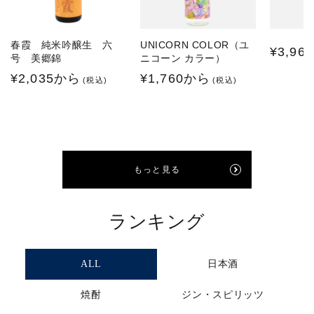
春霞 純米吟醸生 六
UNICORN COLOR（ユ
通
¥3,960
号 美郷錦
ニコーン カラー）
常
通
¥2,035から
通
¥1,760から
(税込)
(税込)
価
常
常
格
価
価
格
格
もっと見る
ランキング
ALL
日本酒
焼酎
ジン・スピリッツ