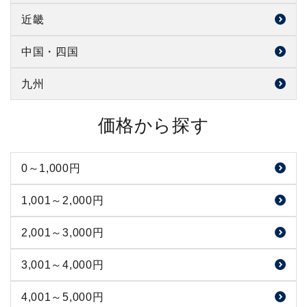
新政 新政酒造（秋田県）
日高見 平孝酒造（宮城県）
琵琶のさざ浪 麻原酒造（埼玉県）
八海山 八海醸造（新潟県）
喜久酔 青島酒造（静岡県）
近畿
刈穂 刈穂酒造（秋田県）
山和 山和酒造（宮城県）
神亀 神亀酒造（埼玉県）
〆張鶴 宮尾酒造（新潟県）
開運 土井酒造場（静岡県）
風の森 油長酒造（奈良県）
中国・四国
春霞 栗林酒造（秋田県）
くどき上手 亀の井酒造（山形県）
来福 来福酒造（茨城県）
景虎 諸橋酒造（新潟県）
無風 玉泉堂酒造（岐阜県）
みむろ杉 今西酒造（奈良県）
李白 李白酒造（島根県）
九州
雪の茅舎 齋彌酒造店（秋田県）
栄光冨士 冨士酒造株式会社（山形県）
甲子 飯沼本家（千葉県）
緑川 緑川酒造（新潟県）
達磨正宗 白木恒助商店（岐阜県）
梅乃宿 梅乃宿酒造（奈良県）
出雲富士 富士酒造（島根県）
よこやま 重家酒造（長崎県）
まんさくの花 日の丸醸造（秋田県）
上喜元 酒田酒造（山形県）
価格から探す
鳴海 東灘酒造（千葉県）
願人 塩川酒造（新潟県）
三千盛 ㈱三千盛（岐阜県 ）
KURAMOTO 倉本酒造（奈良県）
千代むすび 千代むすび酒造（鳥取県）
光栄菊 光栄菊酒造（佐賀県）
山本 山本合名会社（秋田県）
杉勇 杉勇蕨岡酒造（山形県）
屋守 豊島屋酒造（東京都）
雪中梅 ㈱丸山酒造場（新潟県）
奥 山崎合資会社（愛知県）
蒼空 藤岡酒造（京都府）
日置桜 山根酒造場（鳥取県）
0～1,000円
万齢 小松酒造（佐賀県）
一白水成 福禄寿酒造（秋田県）
磐城壽 鈴木酒造店（山形県）
國府鶴 野口酒造店（東京都）
雅楽代 天領盃酒造（新潟県）
奥播磨 下村酒造店（兵庫県）
富久長 今田酒造本店（広島県）
天吹 天吹酒造（佐賀県）
1,001～2,000円
東北泉 高橋酒造店（山形県）
天青 熊澤酒造（神奈川県）
越の誉・弐式 原酒造（新潟県）
空蔵 小山本家酒造（兵庫県）
白鴻 盛川酒造（広島県）
花笑み 大地酒造（大分県）
2,001～3,000円
楯野川 楯野川酒造（山形県）
いづみ橋 泉橋酒造（神奈川県）
獅子の里 松浦酒造店（石川県）
亀齢 亀齢酒造（広島県）
3,001～4,000円
出羽桜 出羽桜酒造（山形県）
雨降 吉川醸造（神奈川県）
天狗舞 車多酒造（石川県）
石鎚 石鎚酒造（愛媛県）
惣邑 長沼合名会社（山形県）
4,001～5,000円
七賢 山梨銘醸（山梨県）
菊姫 菊姫合資会社（石川県）