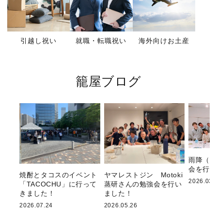
引越し祝い
就職・転職祝い
海外向けお土産
籠屋ブログ
雨降（吉
会を行い
焼酎とタコスのイベント
ヤマレストジン Motoki
2026.03.
「TACOCHU」に行って
蒸研さんの勉強会を行い
きました！
ました！
2026.07.24
2026.05.26