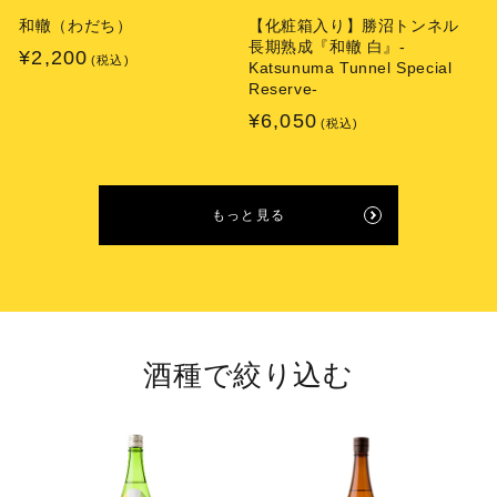
和轍（わだち）
【化粧箱入り】勝沼トンネル
長期熟成『和轍 白』-
通
¥2,200
(税込)
Katsunuma Tunnel Special
常
Reserve-
価
通
¥6,050
(税込)
格
常
価
格
もっと見る
酒種で絞り込む