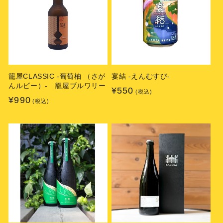
籠屋CLASSIC -葡萄柚 （さが
宴結 -えんむすび-
んルビー）- 籠屋ブルワリー
通
¥550
(税込)
通
¥990
(税込)
常
常
価
価
格
格