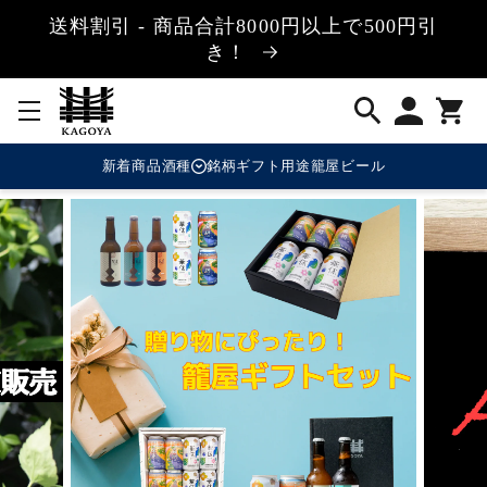
コンテ
送料割引 - 商品合計8000円以上で500円引
ンツに
進む
き！
新着商品
酒種
銘柄
ギフト用途
籠屋ビール
日本酒
焼酎
ジン・スピリッツ
クラフトサケ・その他醸造酒
梅酒・リキュール
ビール・発泡酒
ウイスキー