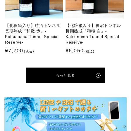
【化粧箱入り】勝沼トンネル
【化粧箱入り】勝沼トンネル
長期熟成『和轍 赤』-
長期熟成『和轍 白』-
Katsunuma Tunnel Special
Katsunuma Tunnel Special
Reserve-
Reserve-
通
¥7,700
通
¥6,050
(税込)
(税込)
常
常
価
価
格
格
もっと見る