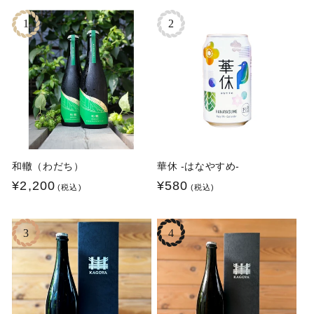
1
2
和轍（わだち）
華休 -はなやすめ-
通
¥2,200
通
¥580
(税込)
(税込)
常
常
価
価
3
4
格
格