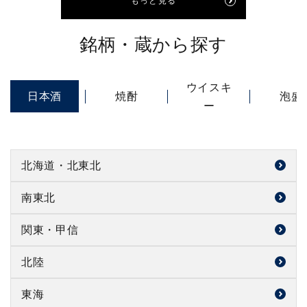
もっと見る
銘柄・蔵から探す
ウイスキ
日本酒
焼酎
泡盛
ー
北海道・北東北
森ノ醸造所（北海道）
南東北
豊盃 三浦酒造（青森県）
乾坤一 大沼酒造店（宮城県）
関東・甲信
赤武 赤武酒造（岩手県）
浦霞 ㈱佐浦（宮城県）
大那 菊の里酒造（栃木県）
北陸
南部美人 ㈱南部美人（岩手県）
栗駒山 千田酒造（宮城県）
朝日栄 相良酒造（栃木県）
あべ 阿部酒造（新潟県）
東海