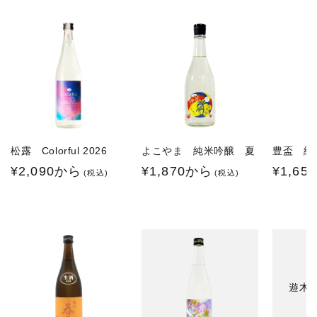
松露 Colorful 2026
よこやま 純米吟醸 夏
豊盃 
通
¥2,090から
通
¥1,870から
通
¥1,65
(税込)
(税込)
常
常
常
価
価
価
格
格
格
遊木