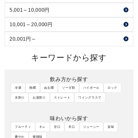
貴 永山本家酒造場（山口県）
天明 曙酒造（福島県）
NEW ENGI 玉村本店（長野県）
5,001～10,000円
農口尚彦研究所 農口尚彦研究所（石川県）
獺祭 ㈱獺祭（山口県）
国権 国権酒造（福島県）
真澄 宮坂醸造（長野県）
手取川 吉田酒造（石川県）
10,001～20,000円
雁木 八百新酒造（山口県）
写楽 宮泉銘醸（福島県）
澤の花 伴野酒造（長野県）
黒龍 黒龍酒造（福井県）
20,001円～
五橋 酒井酒造（山口県）
にいだしぜんしゅ 仁井田本家（福島県）
斬九郎 宮島酒店（長野県）
南 南酒造（高知県）
キーワードから探す
一歩己 豊国酒造（福島県）
佐久の花 佐久乃花酒造（長野県）
酔鯨 酔鯨酒造（高知県）
信濃鶴 長生社（長野県）
飲み方から探す
高天 高天酒造（長野県）
冷酒
熱燗
ぬる燗
ソーダ割
ハイボール
ロック
水割り
お湯割り
ストレート
ワイングラスで
味わいから探す
フルーティ
キレ
甘口
辛口
ジューシー
旨味
爽やか
複雑味